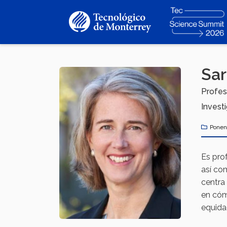
Pasar
al
contenido
principal
Sar
Profes
Invest
Ponen
Es pro
así co
centra 
en cóm
equidad