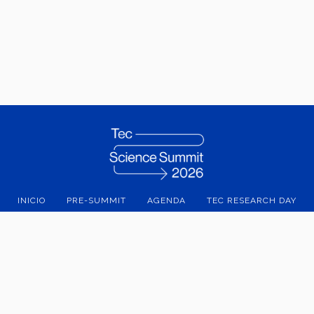
INICIO
PRE-SUMMIT
AGENDA
TEC RESEARCH DAY
ico C.P. 64849 | Monterrey, Nuevo León, México | Tel. +52 (81) 8358-
Superiores de Monterrey, México.
Aviso legal
|
Políticas de privacidad
|
Aviso de privacidad